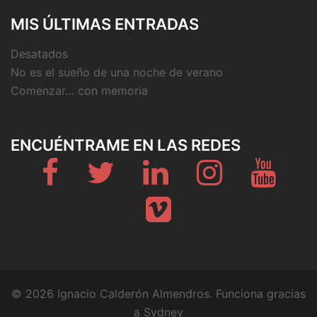
MIS ÚLTIMAS ENTRADAS
Desatados
No es el sueño de una noche de verano
Comenzar… con memoria
ENCUÉNTRAME EN LAS REDES
Fb
Twitter
Linkedin
Instagram
Youtub
Vimeo
© 2026 Ignacio Calderón Almendros. Funciona gracias
a
Sydney