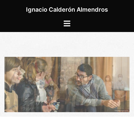
Saltar
Ignacio Calderón Almendros
al
contenido
Alternar
menú