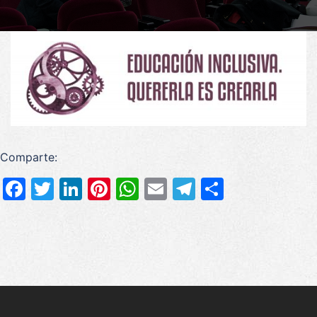
Comparte:
Facebook
Twitter
LinkedIn
Pinterest
WhatsApp
Email
Telegram
Compart