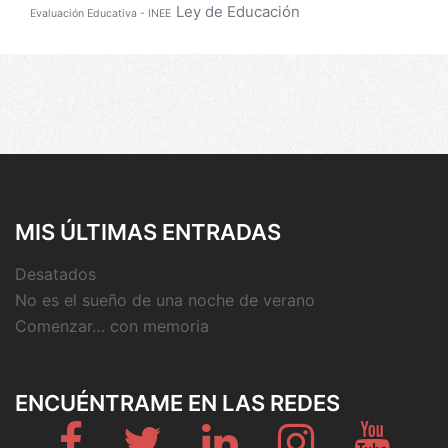
Ley de Educación
Evaluación Educativa - INEE
MIS ÚLTIMAS ENTRADAS
Desatados
No es el sueño de una noche de verano
Comenzar… con memoria
ENCUÉNTRAME EN LAS REDES
Fb
Twitter
Linkedin
Instagram
Youtub