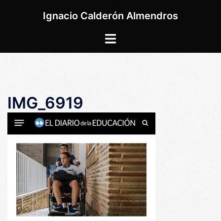
Saltar
Ignacio Calderón Almendros
al
contenido
Alternar
menú
IMG_6919