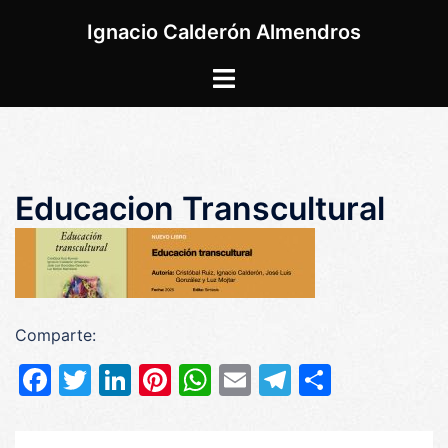
Saltar
Ignacio Calderón Almendros
al
contenido
Alternar
menú
Educacion Transcultural
Comparte:
Facebook
Twitter
LinkedIn
Pinterest
WhatsApp
Email
Telegram
Compar