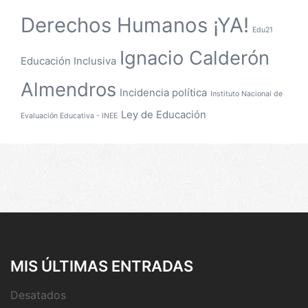
Derechos Humanos ¡YA!
Edu21
Ignacio Calderón
Educación Inclusiva
Almendros
Incidencia política
Instituto Nacional de
Ley de Educación
Evaluación Educativa - INEE
MIS ÚLTIMAS ENTRADAS
Desatados