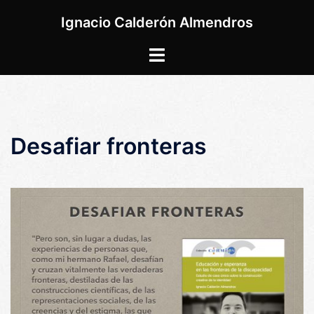
Saltar
Ignacio Calderón Almendros
al
contenido
Alternar
menú
Desafiar fronteras