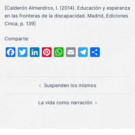
[Calderón Almendros, I. (2014). Educación y esperanza
en las fronteras de la discapacidad. Madrid, Ediciones
Cinca, p. 139]
Comparte:
Facebook
Twitter
LinkedIn
Pinterest
WhatsApp
Email
Telegram
Compar
Navegación
Suspenden los mismos
de
entradas
La vida como narración