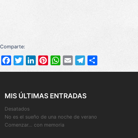
Comparte:
Facebook
Twitter
LinkedIn
Pinterest
WhatsApp
Email
Telegram
Compart
MIS ÚLTIMAS ENTRADAS
Desatados
No es el sueño de una noche de verano
Comenzar… con memoria