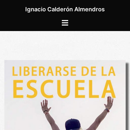
Saltar
Ignacio Calderón Almendros
al
contenido
Alternar
menú