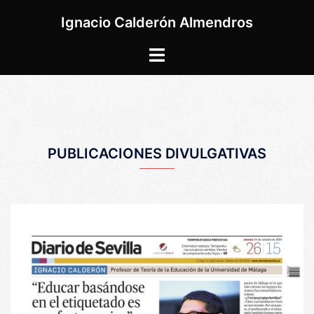
Saltar
Ignacio Calderón Almendros
al
contenido
Alternar
menú
PUBLICACIONES DIVULGATIVAS