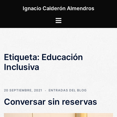
Saltar
Ignacio Calderón Almendros
al
contenido
Alternar
menú
Etiqueta:
Educación
Inclusiva
20 SEPTIEMBRE, 2021
ENTRADAS DEL BLOG
Conversar sin reservas