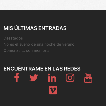
MIS ÚLTIMAS ENTRADAS
Desatados
No es el sueño de una noche de verano
Comenzar… con memoria
ENCUÉNTRAME EN LAS REDES
Fb
Twitter
Linkedin
Instagram
Youtub
Vimeo