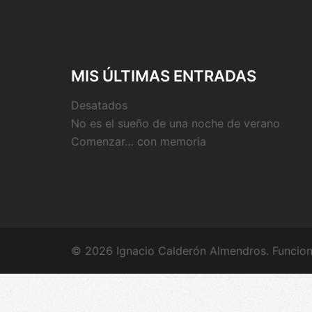
MIS ÚLTIMAS ENTRADAS
Desatados
No es el sueño de una noche de verano
Comenzar… con memoria
© 2026 Ignacio Calderón Almendros. Funcion