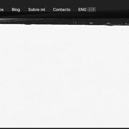
os
Blog
Sobre mí
Contacto
ENG 🇬🇧