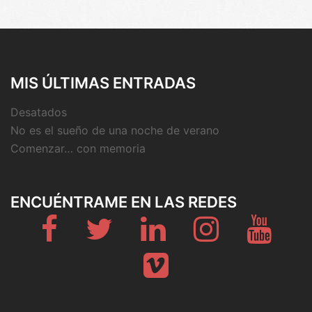
MIS ÚLTIMAS ENTRADAS
Desatados
No es el sueño de una noche de verano
Comenzar… con memoria
ENCUÉNTRAME EN LAS REDES
Fb
Twitter
Linkedin
Instagram
Youtub
Vimeo