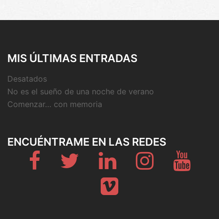
MIS ÚLTIMAS ENTRADAS
Desatados
No es el sueño de una noche de verano
Comenzar… con memoria
ENCUÉNTRAME EN LAS REDES
Fb
Twitter
Linkedin
Instagram
Youtub
Vimeo