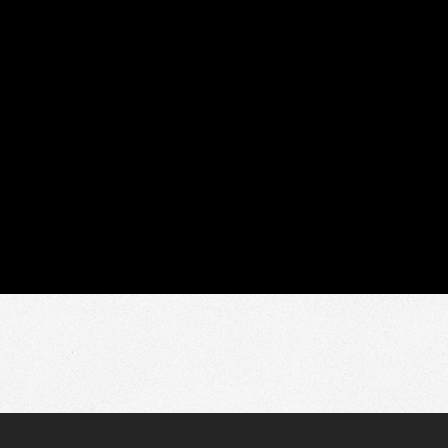
gram
mpartir