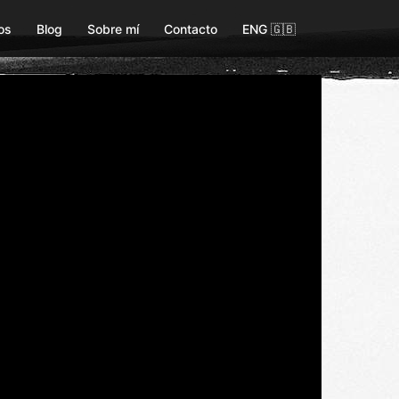
os
Blog
Sobre mí
Contacto
ENG 🇬🇧