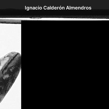
Saltar
Ignacio Calderón Almendros
al
contenido