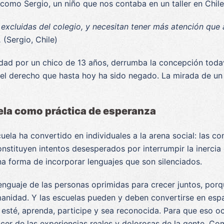
como Sergio, un niño que nos contaba en un taller en Chile
xcluidas del colegio, y necesitan tener más atención que
.
(Sergio, Chile)
idad por un chico de 13 años, derrumba la concepción toda
 el derecho que hasta hoy ha sido negado. La mirada de un n
uela como práctica de esperanza
ela ha convertido en individuales a la arena social: las c
nstituyen intentos desesperados por interrumpir la inercia 
na forma de incorporar lenguajes que son silenciados.
 lenguaje de las personas oprimidas para crecer juntos, por
manidad. Y las escuelas pueden y deben convertirse en espa
, esté, aprenda, participe y sea reconocida. Para que eso 
nacer de las experiencias reales y dolorosas de la gente. C