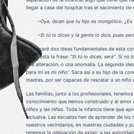
llegar a casa del hospital tras el nacimiento de
–Oye, dicen que tu hijo es mongólico. ¿Es
–Si tú lo dices y la gente lo dice, pues se
Destacaré dos ideas fundamentales de esta conv
manifiesta la frase:
“Si tú lo dices, será”
. Si no 
una alteración, o una anomalía. La segunda ide
para mí es mi niño”. Saca así a su hijo de la c
madres, por ser capaces de rescatar a un niño d
Las familias, junto a los profesionales, tenemos
conocimiento que hemos construido y al amor qu
niños y las niñas. Toda la infancia tiene que ap
inclusiva. Las escuelas han de aprender de los 
nuestros vecindarios, en nuestras ciudades y p
tenemos la obligación de exigir: a las autorida