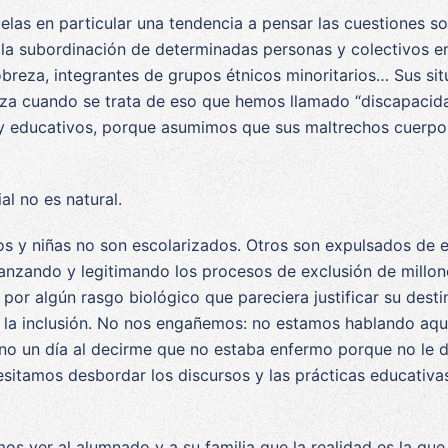
uelas en particular una tendencia a pensar las cuestiones so
e la subordinación de determinadas personas y colectivos en
breza, integrantes de grupos étnicos minoritarios… Sus sit
uerza cuando se trata de eso que hemos llamado “discapaci
s y educativos, porque asumimos que sus maltrechos cuerpo
al no es natural.
s y niñas no son escolarizados. Otros son expulsados de es
fianzando y legitimando los procesos de exclusión de millon
or algún rasgo biológico que pareciera justificar su destin
a la inclusión. No nos engañemos: no estamos hablando aqu
no un día al decirme que no estaba enfermo porque no le do
esitamos desbordar los discursos y las prácticas educativa
 ver al alumnado y a su familia que la realidad es la que v