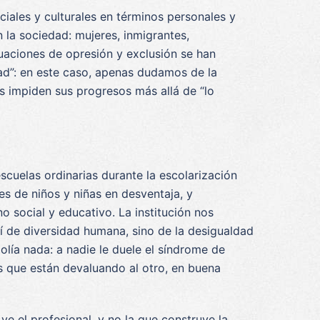
ciales y culturales en términos personales y
 la sociedad: mujeres, inmigrantes,
uaciones de opresión y exclusión se han
dad”: en este caso, apenas dudamos de la
s impiden sus progresos más allá de “lo
cuelas ordinarias durante la escolarización
es de niños y niñas en desventaja, y
o social y educativo. La institución nos
í de diversidad humana, sino de la desigualdad
lía nada: a nadie le duele el síndrome de
s que están devaluando al otro, en buena
e el profesional, y no la que construye la