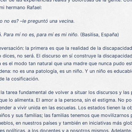
 mi hermano Rafael:
 o no es? –le preguntó una vecina.
rá. Para mí no es, para mí es mi niño.
(Basilisa, España)
ersación: la primera es que la realidad de la discapacidad
lo dices, no será. El discurso en sí construye la discapacida
a es el modo tan natural que una madre que nunca pudo estu
ondena: no es una patología, es un niño. Y un niño es educa
e la cosificación.
 la tarea fundamental de volver a situar los discursos y las 
e lo alimenta. El amor a la persona, sin el estigma. No p
render a vivir unida en las escuelas. Los estados tienen la 
niños y sus familias; las familias tenemos que movilizarnos
ueblos, en nuestros países y también en iniciativas más gl
des políticas, a los docentes y a nosotros mismos. Adelante.