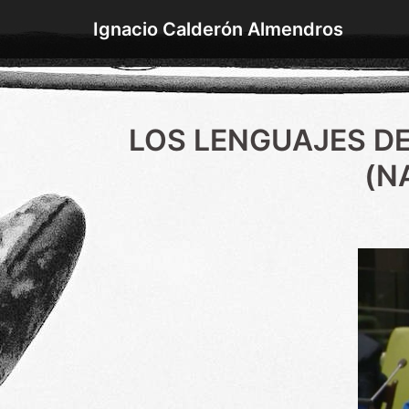
Saltar
Ignacio Calderón Almendros
al
contenido
LOS LENGUAJES D
(N