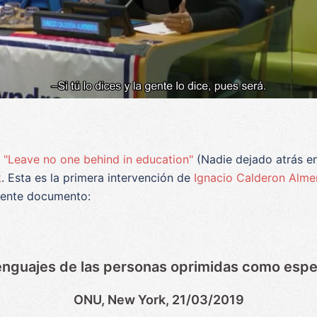
o
"Leave no one behind in education"
(Nadie dejado atrás e
k
. Esta es la primera intervención de
Ignacio Calderon Alme
uiente documento:
enguajes de las personas oprimidas como esp
ONU, New York, 21/03/2019