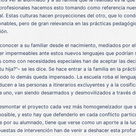
os profesionales hacemos esto tomando como referencia nuest
nal. Estas culturas hacen proyecciones del otro, que lo cond
ionables, pero de gran relevancia en las prácticas pedagógi
ión.
 conocer a su familiar desde el nacimiento, mediados por el
a ser impermeables ante estos nuevos lenguajes que podrían 
s como con necesidades especiales han de aceptar las dec
hija?”– se les dice. Se hace entrar a la familia en la prácti
todo lo demás queda impensado. La escuela roba el lenguaje 
ucen a las personas a itinerarios excluyentes y a la cosif
 a uno, van siendo desarmados y desmovilizados a través d
esmontar el proyecto cada vez más homogeneizador que se 
posible, y esto hay que defenderlo en cada conflicto parti
e por su alumnado, tiene que verse como un aporte a la luc
ropuestas de intervención han de venir a deshacer esta prof