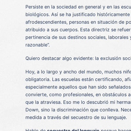
Persiste en la sociedad en general y en las esc
biológicos. Así se ha justificado históricament
afrodescendientes, personas en situación de po
atribuido a sus cuerpos. Esta directriz se ref
pertinencia de sus destinos sociales, laborale
razonable”.
Quiero destacar algo evidente: la exclusión soci
Hoy, a lo largo y ancho del mundo, muchos niño
obligatoria. Las escuelas están certificando, a
especialmente aquellos que han sido señalados p
convierte, como profesionales, en obstáculos 
que la atraviesa. Eso me lo descubrió mi herma
Down, sino la discriminación que conlleva. Nec
medida a través del secuestro de su lenguaje.
Hablo de
secuestro del lenguaje
porque hacemos