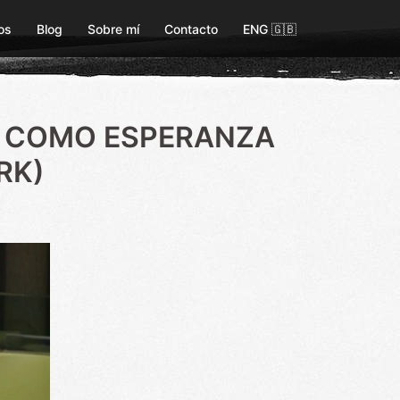
os
Blog
Sobre mí
Contacto
ENG 🇬🇧
S COMO ESPERANZA
RK)