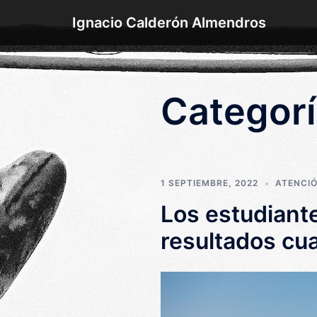
Saltar
Ignacio Calderón Almendros
al
contenido
Categor
1 SEPTIEMBRE, 2022
ATENCIÓ
Los estudiant
resultados cu