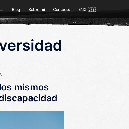
os
Blog
Sobre mí
Contacto
ENG 🇬🇧
iversidad
A
 los mismos
discapacidad