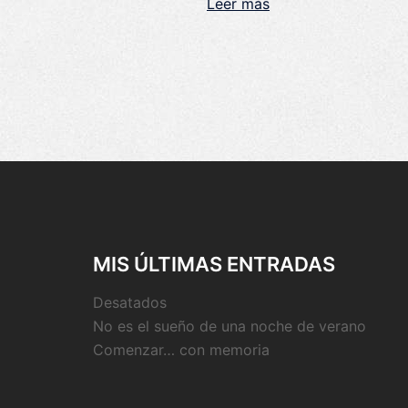
Leer más
MIS ÚLTIMAS ENTRADAS
Desatados
No es el sueño de una noche de verano
Comenzar… con memoria