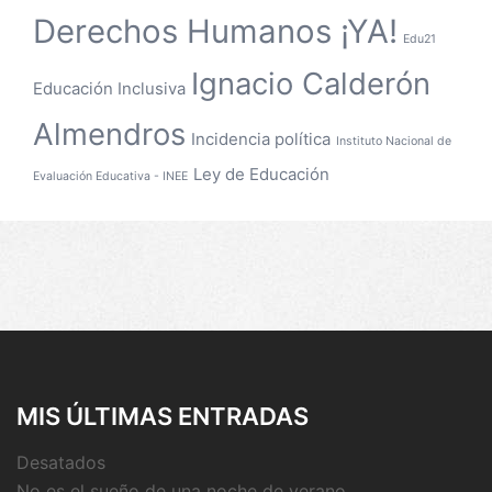
Derechos Humanos ¡YA!
Edu21
Ignacio Calderón
Educación Inclusiva
Almendros
Incidencia política
Instituto Nacional de
Ley de Educación
Evaluación Educativa - INEE
MIS ÚLTIMAS ENTRADAS
Desatados
No es el sueño de una noche de verano