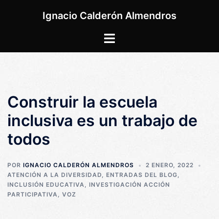
Saltar
Ignacio Calderón Almendros
al
contenido
Alternar
menú
Construir la escuela
inclusiva es un trabajo de
todos
POR
IGNACIO CALDERÓN ALMENDROS
2 ENERO, 2022
ATENCIÓN A LA DIVERSIDAD
,
ENTRADAS DEL BLOG
,
INCLUSIÓN EDUCATIVA
,
INVESTIGACIÓN ACCIÓN
PARTICIPATIVA
,
VOZ