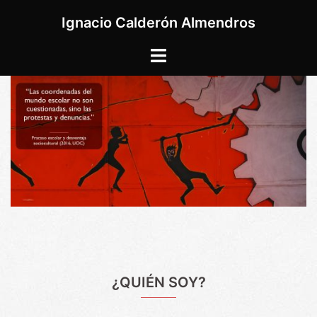
Saltar
Ignacio Calderón Almendros
al
contenido
Alternar
menú
¿QUIÉN SOY?