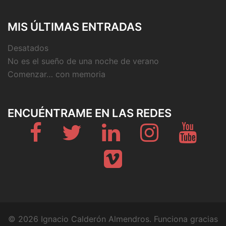
MIS ÚLTIMAS ENTRADAS
Desatados
No es el sueño de una noche de verano
Comenzar… con memoria
ENCUÉNTRAME EN LAS REDES
Fb
Twitter
Linkedin
Instagram
Youtub
Vimeo
© 2026 Ignacio Calderón Almendros. Funciona gracias