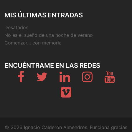
MIS ÚLTIMAS ENTRADAS
Desatados
No es el sueño de una noche de verano
Comenzar… con memoria
ENCUÉNTRAME EN LAS REDES
Fb
Twitter
Linkedin
Instagram
Youtub
Vimeo
© 2026 Ignacio Calderón Almendros. Funciona gracias