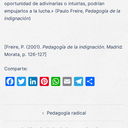
oportunidad de adivinarlas o intuirlas, podrían
empujarlos a la lucha.» (Paulo Freire,
Pedagogía de la
indignación
)
[Freire, P. (2001).
Pedagogía de la indignación
. Madrid:
Morata, p. 126-127]
Comparte:
Facebook
Twitter
LinkedIn
Pinterest
WhatsApp
Email
Telegram
Compar
Navegación
Pedagogía radical
de
entradas