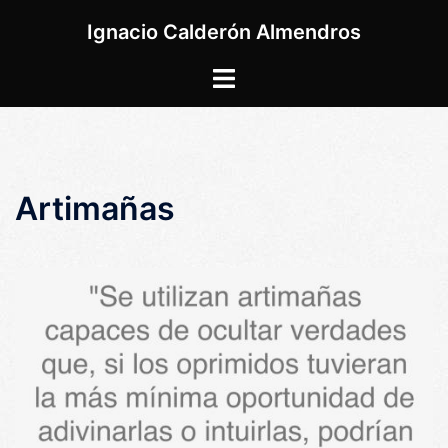
Saltar
Ignacio Calderón Almendros
al
contenido
Alternar
menú
Artimañas