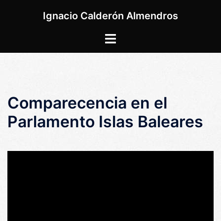
Saltar
Ignacio Calderón Almendros
al
contenido
Alternar
menú
Comparecencia en el
Parlamento Islas Baleares