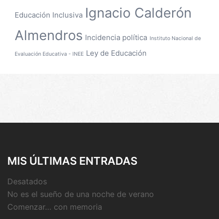
Ignacio Calderón
Educación Inclusiva
Almendros
Incidencia política
Instituto Nacional de
Ley de Educación
Evaluación Educativa - INEE
MIS ÚLTIMAS ENTRADAS
Desatados
No es el sueño de una noche de verano
Comenzar… con memoria