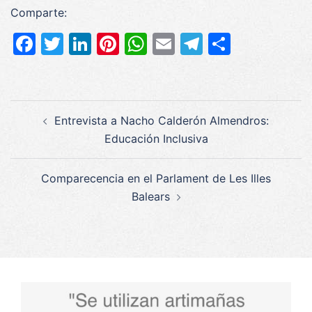
Comparte:
Facebook
Twitter
LinkedIn
Pinterest
WhatsApp
Email
Telegram
Compar
Navegación
Entrevista a Nacho Calderón Almendros:
de
Educación Inclusiva
entradas
Comparecencia en el Parlament de Les Illes
Balears