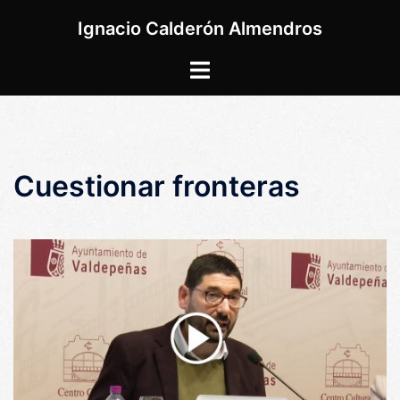
Saltar
Ignacio Calderón Almendros
al
contenido
Alternar
menú
Cuestionar fronteras