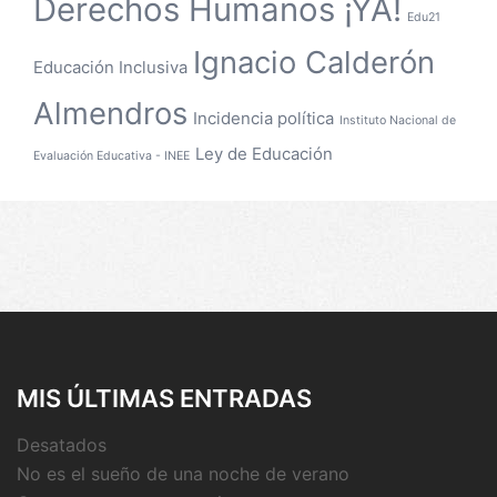
Derechos Humanos ¡YA!
Edu21
Ignacio Calderón
Educación Inclusiva
Almendros
Incidencia política
Instituto Nacional de
Ley de Educación
Evaluación Educativa - INEE
MIS ÚLTIMAS ENTRADAS
Desatados
No es el sueño de una noche de verano