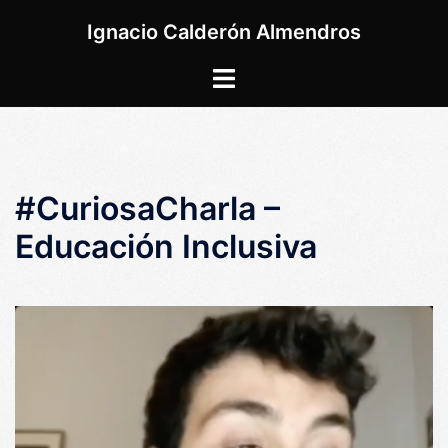
Saltar
Ignacio Calderón Almendros
al
contenido
Alternar
menú
#CuriosaCharla –
Educación Inclusiva