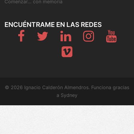
Comenzar… con memoria
ENCUÉNTRAME EN LAS REDES
Fb
Twitter
Linkedin
Instagram
Youtub
Vimeo
© 2026 Ignacio Calderón Almendros. Funciona gracias
a
Sydney