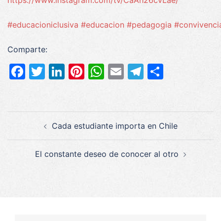
#educacioniclusiva
#educacion
#pedagogia
#convivenci
Comparte:
Facebook
Twitter
LinkedIn
Pinterest
WhatsApp
Email
Telegram
Compar
Navegación
Cada estudiante importa en Chile
de
entradas
El constante deseo de conocer al otro