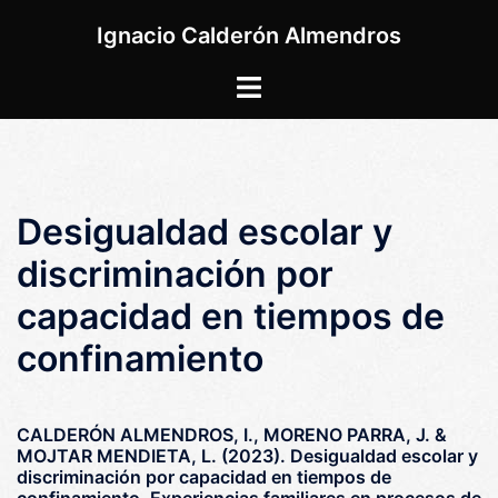
Saltar
Ignacio Calderón Almendros
al
contenido
Alternar
menú
Desigualdad escolar y
discriminación por
capacidad en tiempos de
confinamiento
CALDERÓN ALMENDROS, I., MORENO PARRA, J. &
MOJTAR MENDIETA, L. (2023). Desigualdad escolar y
discriminación por capacidad en tiempos de