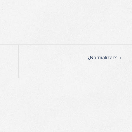
p
egram
ompartir
¿Normalizar?