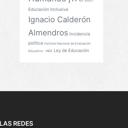
Edu21
Educación Inclusiva
Ignacio Calderón
Almendros
Incidencia
política
Instituto Nacional de Evaluación
Ley de Educación
Educativa - INEE
LAS REDES