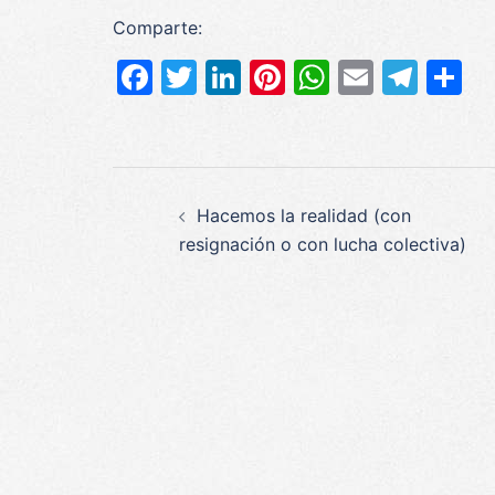
Comparte:
Facebook
Twitter
LinkedIn
Pinterest
WhatsAp
Email
Tel
C
Navegación
Hacemos la realidad (con
de
resignación o con lucha colectiva)
entradas