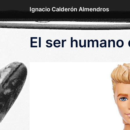
Saltar
Ignacio Calderón Almendros
al
contenido
El ser humano