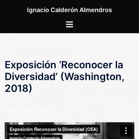
Saltar
Ignacio Calderón Almendros
al
contenido
Alternar
menú
Exposición ‘Reconocer la
Diversidad’ (Washington,
2018)
Washington, 2018