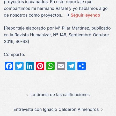
proyectos inacabados. En este reportaje que
compartimos mi hermano Rafael y yo hablamos algo
de nosotros como proyectos…
→
Seguir leyendo
[Reportaje elaborado por Mª Pilar Martínez, publicado
en la Revista Humanizar, Nº 148, Septiembre-Octubre
2016, 40-43]
Comparte:
Facebook
Twitter
LinkedIn
Pinterest
WhatsApp
Email
Telegram
Compar
Navegación
La tiranía de las calificaciones
de
entradas
Entrevista con Ignacio Calderón Almendros