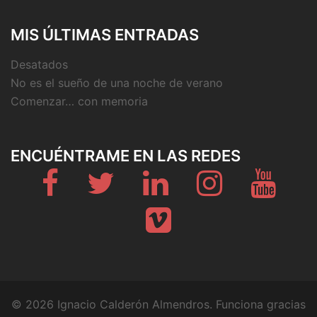
MIS ÚLTIMAS ENTRADAS
Desatados
No es el sueño de una noche de verano
Comenzar… con memoria
ENCUÉNTRAME EN LAS REDES
Fb
Twitter
Linkedin
Instagram
Youtub
Vimeo
© 2026 Ignacio Calderón Almendros. Funciona gracias