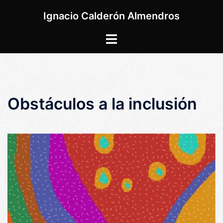
Saltar
Ignacio Calderón Almendros
al
contenido
Alternar
menú
Obstáculos a la inclusión