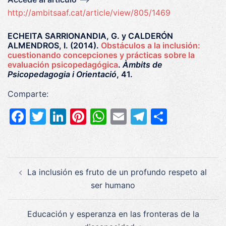
http://ambitsaaf.cat/article/view/805/1469
ECHEITA SARRIONANDIA, G. y CALDERÓN
ALMENDROS, I. (2014).
Obstáculos a la inclusión:
cuestionando concepciones y prácticas sobre la
evaluación psicopedagógica
.
Àmbits de
Psicopedagogia i Orientació
, 41.
Comparte:
Facebook
Twitter
LinkedIn
Pinterest
WhatsApp
Email
Telegram
Compar
Navegación
La inclusión es fruto de un profundo respeto al
de
ser humano
entradas
Educación y esperanza en las fronteras de la