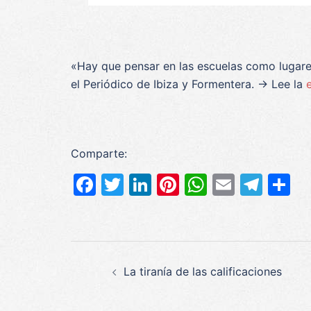
«Hay que pensar en las escuelas como lugare
el Periódico de Ibiza y Formentera. → Lee la
Comparte:
Facebook
Twitter
LinkedIn
Pinterest
WhatsAp
Email
Tel
C
Navegación
La tiranía de las calificaciones
de