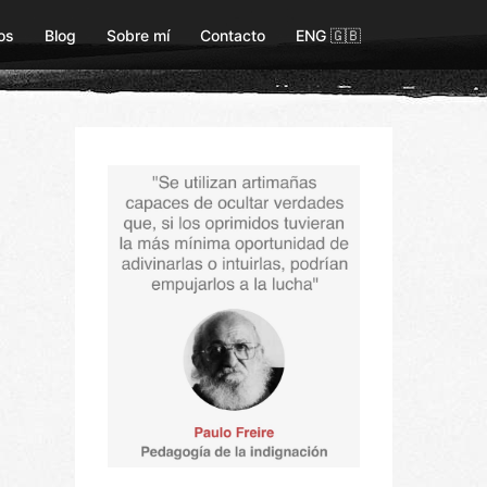
os
Blog
Sobre mí
Contacto
ENG 🇬🇧