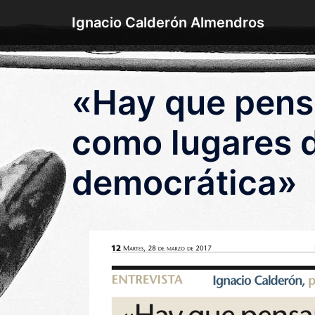
Saltar
Ignacio Calderón Almendros
al
contenido
«Hay que pensa
como lugares d
democrática»