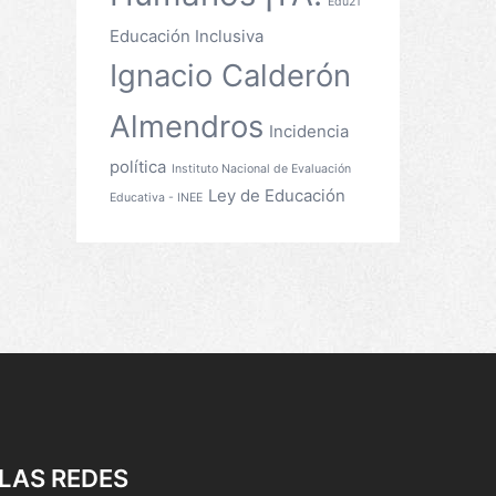
Edu21
Educación Inclusiva
Ignacio Calderón
Almendros
Incidencia
política
Instituto Nacional de Evaluación
Ley de Educación
Educativa - INEE
LAS REDES