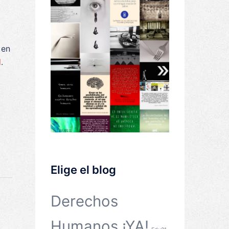
 en
l
.
Elige el blog
Derechos
Humanos ¡YA!