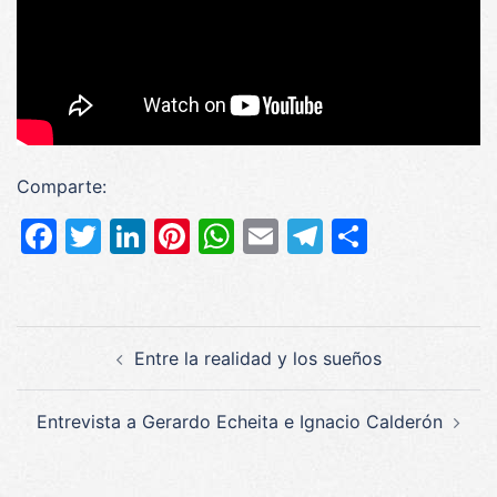
Comparte:
Facebook
Twitter
LinkedIn
Pinterest
WhatsApp
Email
Telegram
Compar
Navegación
Entre la realidad y los sueños
de
entradas
Entrevista a Gerardo Echeita e Ignacio Calderón