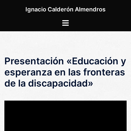
Saltar
Ignacio Calderón Almendros
al
contenido
Alternar
menú
Presentación «Educación y
esperanza en las fronteras
de la discapacidad»