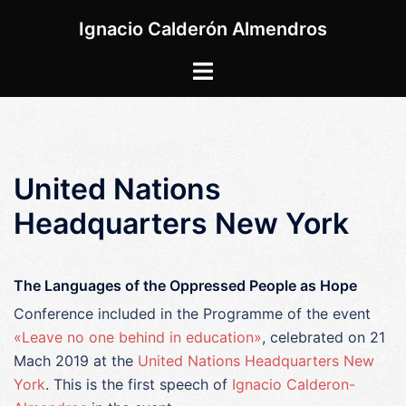
Saltar
Ignacio Calderón Almendros
al
contenido
Alternar
menú
United Nations
Headquarters New York
The Languages of the Oppressed People as Hope
Conference included in the Programme of the event
«Leave no one behind in education»
, celebrated on 21
Mach 2019 at the
United Nations Headquarters New
York
. This is the first speech of
Ignacio Calderon-