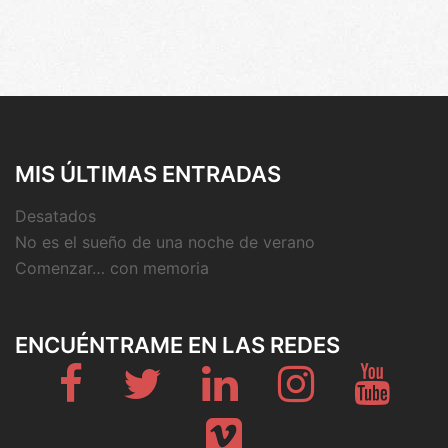
MIS ÚLTIMAS ENTRADAS
Desatados
No es el sueño de una noche de verano
Comenzar… con memoria
ENCUÉNTRAME EN LAS REDES
Fb
Twitter
Linkedin
Instagram
Youtub
Vimeo