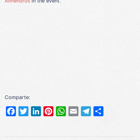
Almendros
in the event.
Comparte:
Facebook
Twitter
LinkedIn
Pinterest
WhatsApp
Email
Telegram
Compar