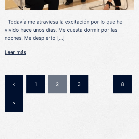
Todavía me atraviesa la excitación por lo que he
vivido hace unos días. Me cuesta dormir por las
noches. Me despierto […]
Leer más
Navegación
<
1
2
3
…
8
de
entradas
>