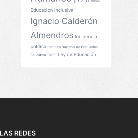
Edu21
Educación Inclusiva
Ignacio Calderón
Almendros
Incidencia
política
Instituto Nacional de Evaluación
Ley de Educación
Educativa - INEE
LAS REDES