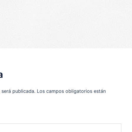
p
egram
ompartir
a
 será publicada.
Los campos obligatorios están