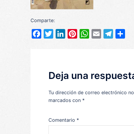
Comparte:
Facebook
Twitter
LinkedIn
Pinterest
WhatsAp
Email
Tel
C
Deja una respuest
Tu dirección de correo electrónico no
marcados con
*
Comentario
*