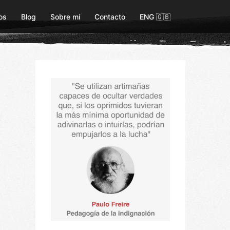
os
Blog
Sobre mí
Contacto
ENG 🇬🇧