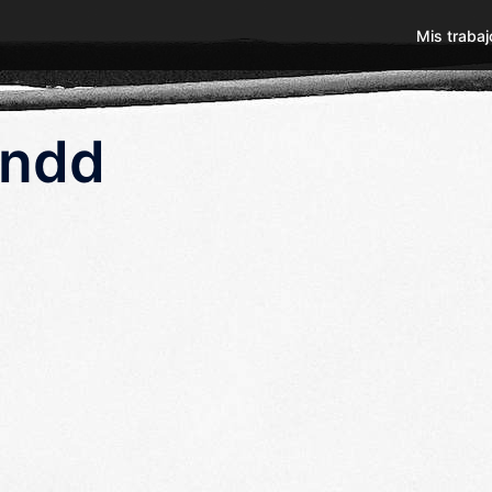
Mis trabaj
indd