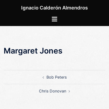
Saltar
Ignacio Calderón Almendros
al
contenido
Alternar
menú
Margaret Jones
Navegación
Bob Peters
de
entradas
Chris Donovan