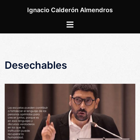
Saltar
Ignacio Calderón Almendros
al
contenido
Alternar
menú
Desechables