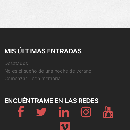
MIS ÚLTIMAS ENTRADAS
Desatados
No es el sueño de una noche de verano
Comenzar… con memoria
ENCUÉNTRAME EN LAS REDES
Fb
Twitter
Linkedin
Instagram
Youtub
Vimeo