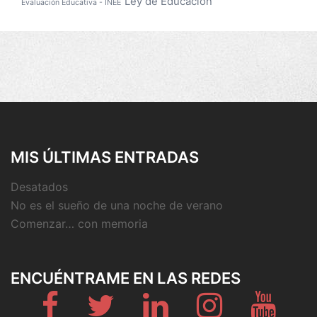
Ley de Educación
Evaluación Educativa - INEE
MIS ÚLTIMAS ENTRADAS
Desatados
No es el sueño de una noche de verano
Comenzar… con memoria
ENCUÉNTRAME EN LAS REDES
Fb
Twitter
Linkedin
Instagram
Youtub