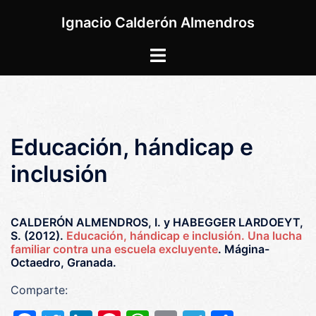
Saltar
Ignacio Calderón Almendros
al
contenido
Alternar
menú
Educación, hándicap e
inclusión
CALDERÓN ALMENDROS, I. y HABEGGER LARDOEYT,
S. (2012).
Educación, hándicap e inclusión. Una lucha
familiar contra una escuela excluyente
. Mágina-
Octaedro, Granada.
Comparte: