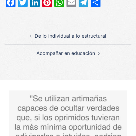
Facebook
Twitter
LinkedIn
Pinterest
WhatsApp
Email
Telegram
Compar
Navegación
De lo individual a lo estructural
de
entradas
Acompañar en educación