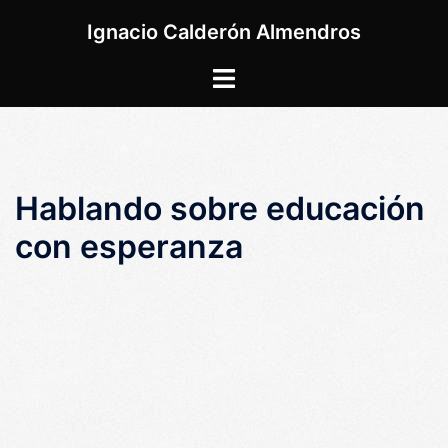
Saltar
Ignacio Calderón Almendros
al
contenido
Alternar
menú
Hablando sobre educación
con esperanza