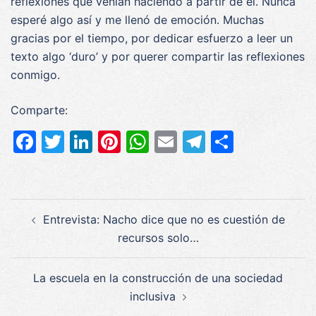
reflexiones que venían haciendo a partir de él. Nunca
esperé algo así y me llenó de emoción. Muchas
gracias por el tiempo, por dedicar esfuerzo a leer un
texto algo ‘duro’ y por querer compartir las reflexiones
conmigo.
Comparte:
Facebook
Twitter
LinkedIn
Pinterest
WhatsApp
Email
Telegram
Compar
Navegación
Entrevista: Nacho dice que no es cuestión de
de
recursos solo…
entradas
La escuela en la construcción de una sociedad
inclusiva