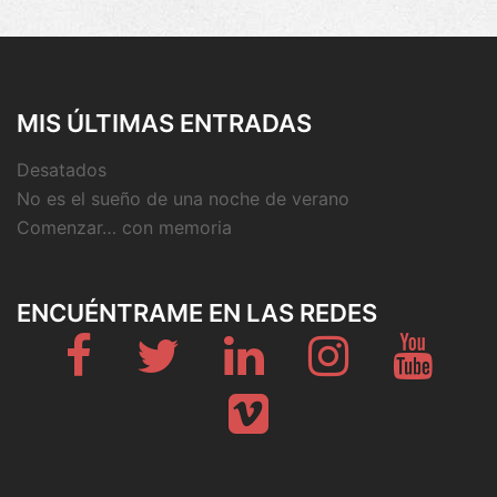
MIS ÚLTIMAS ENTRADAS
Desatados
No es el sueño de una noche de verano
Comenzar… con memoria
ENCUÉNTRAME EN LAS REDES
Fb
Twitter
Linkedin
Instagram
Youtub
Vimeo