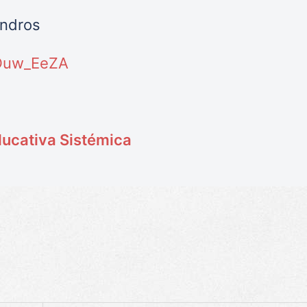
endros
aDuw_EeZA
ducativa Sistémica
p
egram
ompartir