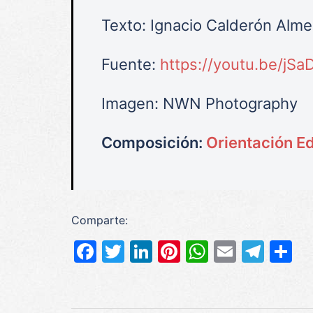
Texto: Ignacio Calderón Alm
Fuente:
https://youtu.be/jS
Imagen: NWN Photography
Composición:
Orientación E
Comparte:
Facebook
Twitter
LinkedIn
Pinterest
WhatsAp
Email
Tel
C