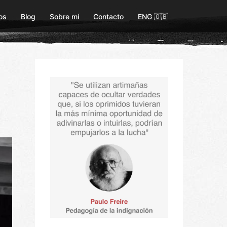
os
Blog
Sobre mí
Contacto
ENG 🇬🇧