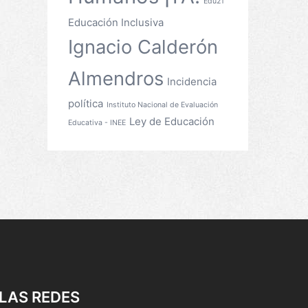
Edu21
Educación Inclusiva
Ignacio Calderón
Almendros
Incidencia
política
Instituto Nacional de Evaluación
Ley de Educación
Educativa - INEE
LAS REDES