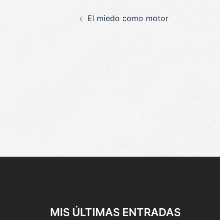
Navegación
El miedo como motor
de
entradas
MIS ÚLTIMAS ENTRADAS