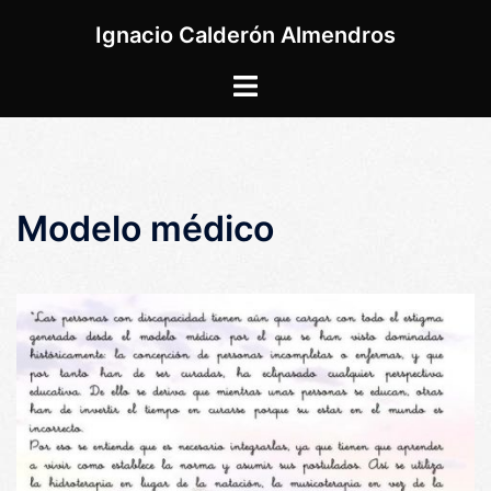
Saltar
Ignacio Calderón Almendros
al
contenido
Alternar
menú
Modelo médico