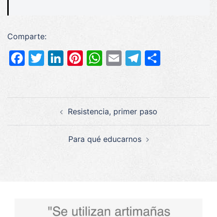
Comparte:
Facebook
Twitter
LinkedIn
Pinterest
WhatsApp
Email
Telegram
Compar
Navegación
Resistencia, primer paso
de
entradas
Para qué educarnos