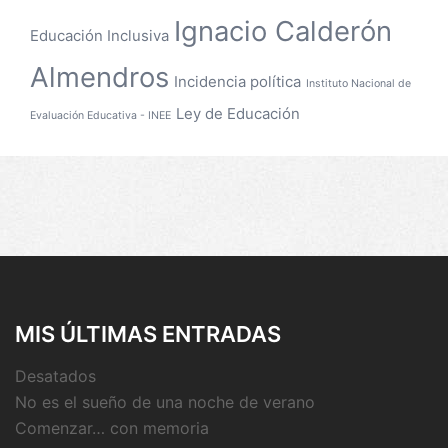
Ignacio Calderón
Educación Inclusiva
Almendros
Incidencia política
Instituto Nacional de
Ley de Educación
Evaluación Educativa - INEE
MIS ÚLTIMAS ENTRADAS
Desatados
No es el sueño de una noche de verano
Comenzar… con memoria