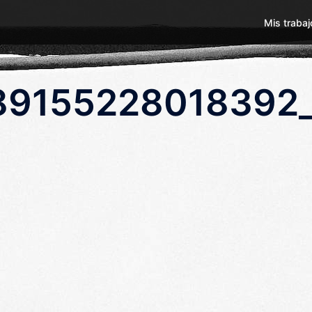
Mis trabaj
89155228018392