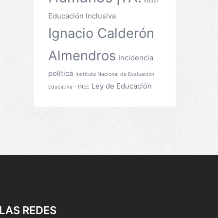
Edu21
Educación Inclusiva
Ignacio Calderón
Almendros
Incidencia
política
Instituto Nacional de Evaluación
Ley de Educación
Educativa - INEE
LAS REDES