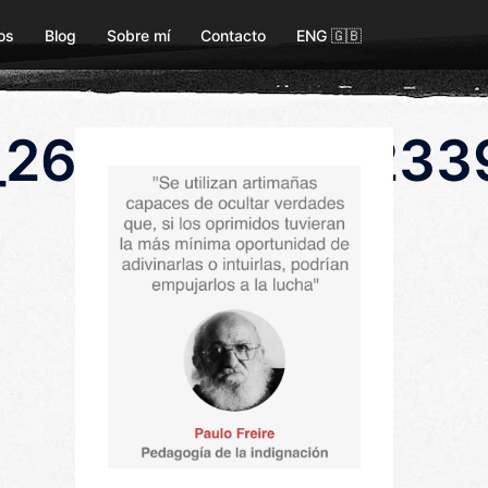
os
Blog
Sobre mí
Contacto
ENG 🇬🇧
_26509548192339