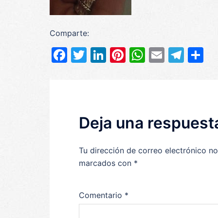
Comparte:
Facebook
Twitter
LinkedIn
Pinterest
WhatsAp
Email
Tel
C
Deja una respuest
Tu dirección de correo electrónico no
marcados con
*
Comentario
*