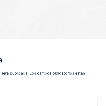
p
egram
ompartir
a
 será publicada.
Los campos obligatorios están