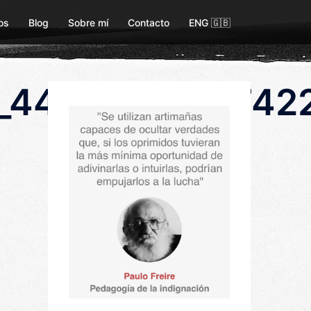
os
Blog
Sobre mí
Contacto
ENG 🇬🇧
44379411847422