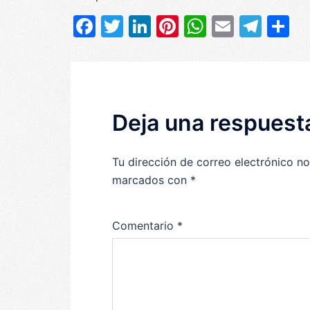
Facebook
Twitter
LinkedIn
Pinterest
WhatsAp
Email
Tel
C
Deja una respuest
Tu dirección de correo electrónico no
marcados con
*
Comentario
*