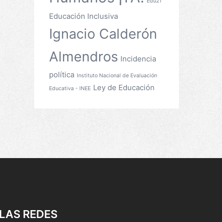
Edu21
Educación Inclusiva
Ignacio Calderón
Almendros
Incidencia
política
Instituto Nacional de Evaluación
Ley de Educación
Educativa - INEE
LAS REDES