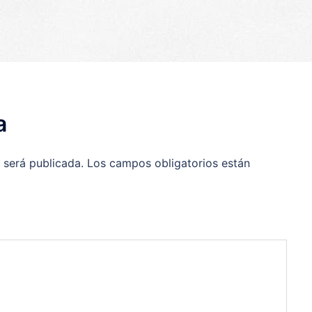
p
egram
ompartir
a
 será publicada.
Los campos obligatorios están