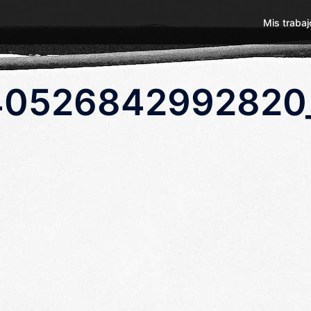
Mis trabaj
40526842992820_