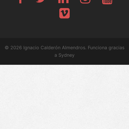
Vimeo
© 2026 Ignacio Calderón Almendros. Funciona gracias
a
Sydney