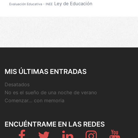
Ley de Educación
Evaluación Educativa - INEE
MIS ÚLTIMAS ENTRADAS
Desatados
No es el sueño de una noche de verano
Comenzar… con memoria
ENCUÉNTRAME EN LAS REDES
Fb
Twitter
Linkedin
Instagram
Youtub