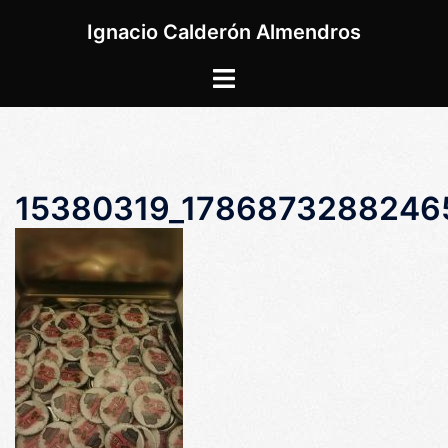
Saltar
Ignacio Calderón Almendros
al
contenido
Alternar
menú
15380319_1786873288246