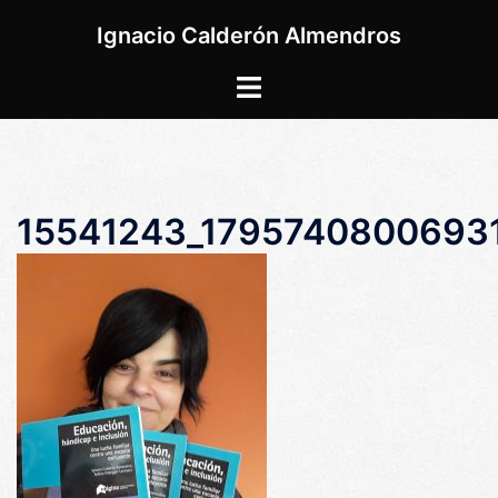
Saltar
Ignacio Calderón Almendros
al
contenido
Alternar
menú
15541243_1795740800693