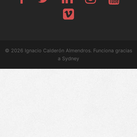
Vimeo
© 2026 Ignacio Calderón Almendros. Funciona gracias
a
Sydney