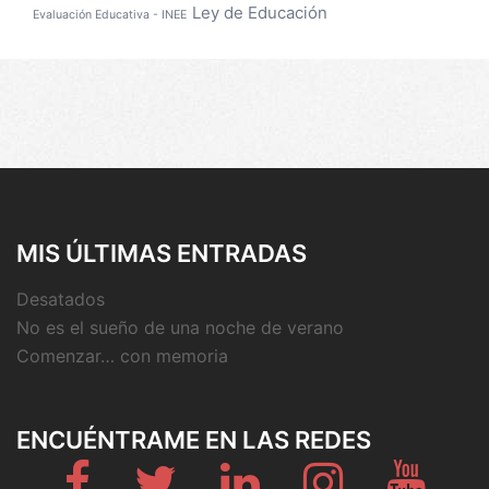
Ley de Educación
Evaluación Educativa - INEE
MIS ÚLTIMAS ENTRADAS
Desatados
No es el sueño de una noche de verano
Comenzar… con memoria
ENCUÉNTRAME EN LAS REDES
Fb
Twitter
Linkedin
Instagram
Youtub