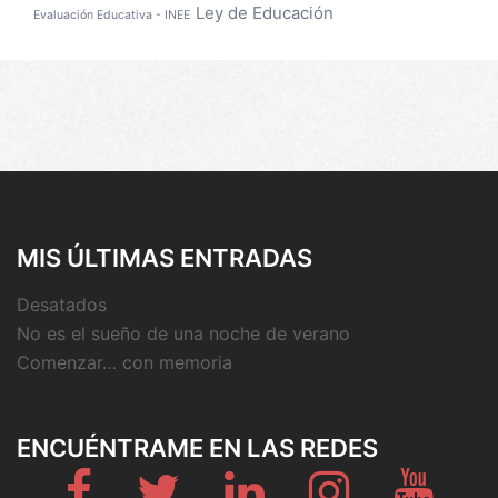
Ley de Educación
Evaluación Educativa - INEE
MIS ÚLTIMAS ENTRADAS
Desatados
No es el sueño de una noche de verano
Comenzar… con memoria
ENCUÉNTRAME EN LAS REDES
Fb
Twitter
Linkedin
Instagram
Youtub