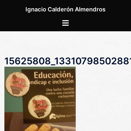
Saltar
Ignacio Calderón Almendros
al
contenido
Alternar
menú
15625808_1331079850288