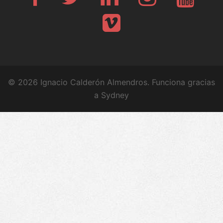
Vimeo
© 2026 Ignacio Calderón Almendros. Funciona gracias
a
Sydney