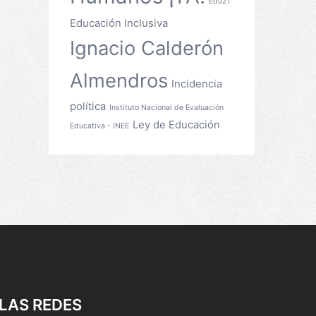
Edu21
Educación Inclusiva
Ignacio Calderón
Almendros
Incidencia
política
Instituto Nacional de Evaluación
Ley de Educación
Educativa - INEE
LAS REDES