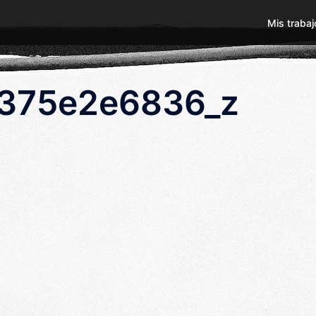
Mis trabaj
375e2e6836_z
p
egram
ompartir