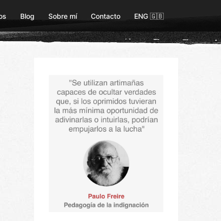
os
Blog
Sobre mí
Contacto
ENG 🇬🇧