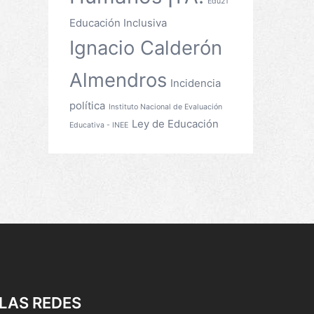
Edu21
Educación Inclusiva
Ignacio Calderón
Almendros
Incidencia
política
Instituto Nacional de Evaluación
Ley de Educación
Educativa - INEE
LAS REDES