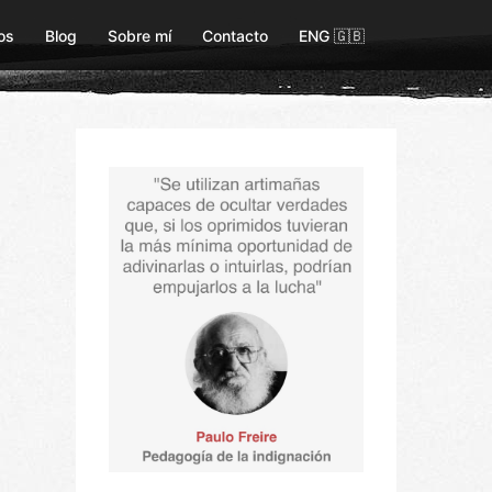
os
Blog
Sobre mí
Contacto
ENG 🇬🇧