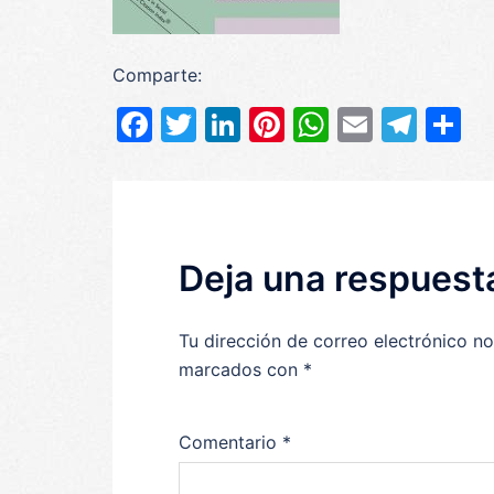
Comparte:
Facebook
Twitter
LinkedIn
Pinterest
WhatsAp
Email
Tel
C
Deja una respuest
Tu dirección de correo electrónico no
marcados con
*
Comentario
*