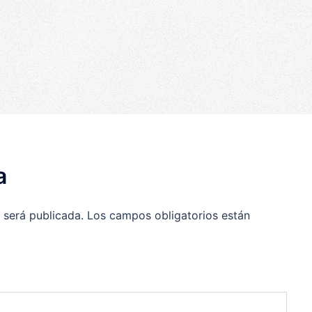
p
egram
ompartir
a
 será publicada.
Los campos obligatorios están