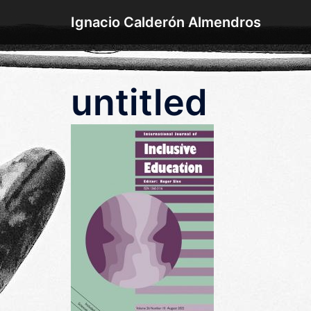
Saltar
Ignacio Calderón Almendros
al
contenido
untitled