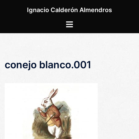
Saltar
Ignacio Calderón Almendros
al
contenido
Alternar
menú
conejo blanco.001