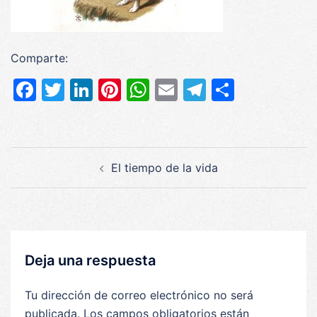
Comparte:
Facebook
Twitter
LinkedIn
Pinterest
WhatsApp
Email
Telegram
Compar
Navegación
El tiempo de la vida
de
entradas
Deja una respuesta
Tu dirección de correo electrónico no será
publicada.
Los campos obligatorios están