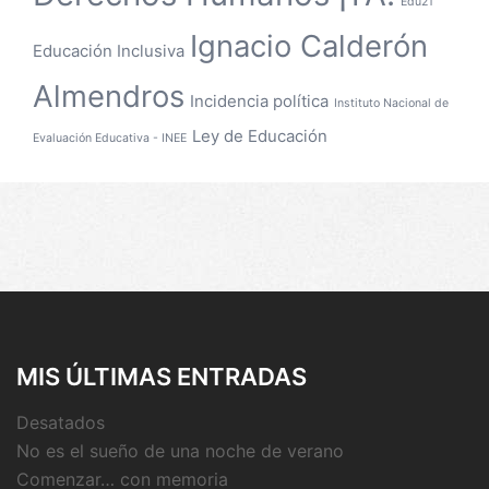
Edu21
Ignacio Calderón
Educación Inclusiva
Almendros
Incidencia política
Instituto Nacional de
Ley de Educación
Evaluación Educativa - INEE
MIS ÚLTIMAS ENTRADAS
Desatados
No es el sueño de una noche de verano
Comenzar… con memoria