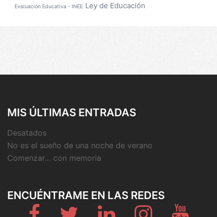
Ley de Educación
Evaluación Educativa - INEE
MIS ÚLTIMAS ENTRADAS
Desatados
No es el sueño de una noche de verano
Comenzar… con memoria
ENCUÉNTRAME EN LAS REDES
Fb
Twitter
Linkedin
Instagram
Youtub