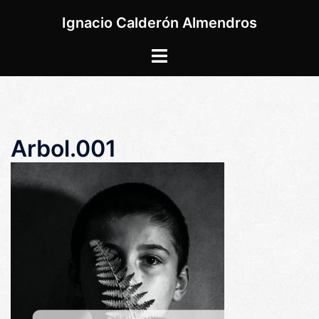
Saltar
Ignacio Calderón Almendros
al
contenido
Alternar
menú
Arbol.001