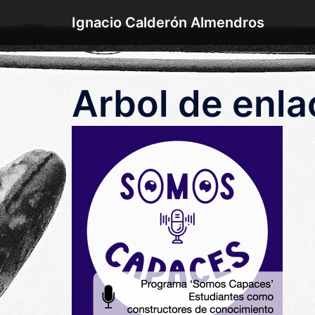
Saltar
Ignacio Calderón Almendros
al
contenido
Arbol de enl