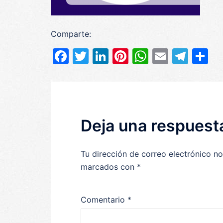
Comparte:
Facebook
Twitter
LinkedIn
Pinterest
WhatsAp
Email
Tel
C
Deja una respuest
Tu dirección de correo electrónico no
marcados con
*
Comentario
*