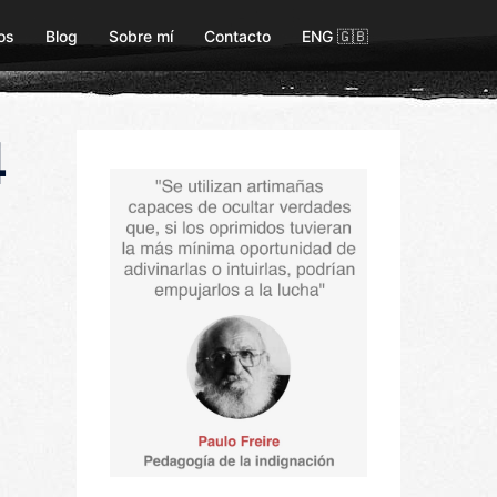
os
Blog
Sobre mí
Contacto
ENG 🇬🇧
4