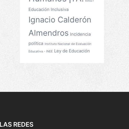
Edu21
Educación Inclusiva
Ignacio Calderón
Almendros
Incidencia
política
Instituto Nacional de Evaluación
Ley de Educación
Educativa - INEE
LAS REDES