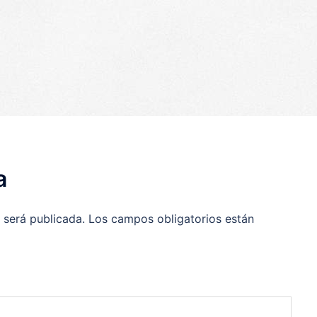
p
egram
ompartir
a
 será publicada.
Los campos obligatorios están