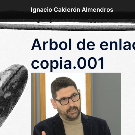
Saltar
Ignacio Calderón Almendros
al
contenido
Arbol de enl
copia.001