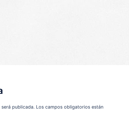
p
egram
ompartir
a
 será publicada.
Los campos obligatorios están