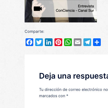
Comparte:
Facebook
Twitter
LinkedIn
Pinterest
WhatsAp
Email
Tel
C
Deja una respuest
Tu dirección de correo electrónico no
marcados con
*