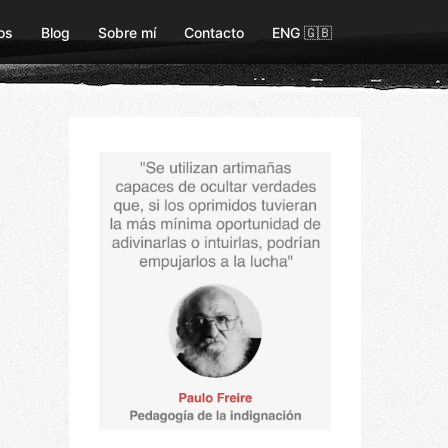
os
Blog
Sobre mí
Contacto
ENG 🇬🇧