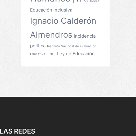
Edu21
Educación Inclusiva
Ignacio Calderón
Almendros
Incidencia
política
Instituto Nacional de Evaluación
Ley de Educación
Educativa - INEE
LAS REDES