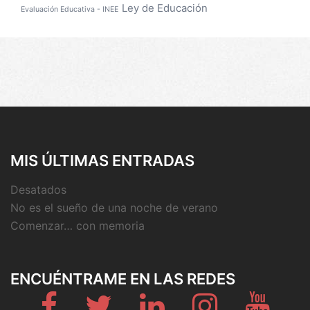
Ley de Educación
Evaluación Educativa - INEE
MIS ÚLTIMAS ENTRADAS
Desatados
No es el sueño de una noche de verano
Comenzar… con memoria
ENCUÉNTRAME EN LAS REDES
Fb
Twitter
Linkedin
Instagram
Youtub