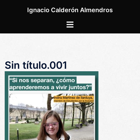
Saltar
Ignacio Calderón Almendros
al
contenido
Alternar
menú
Sin título.001