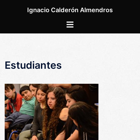
Saltar
Ignacio Calderón Almendros
al
contenido
Alternar
menú
Estudiantes