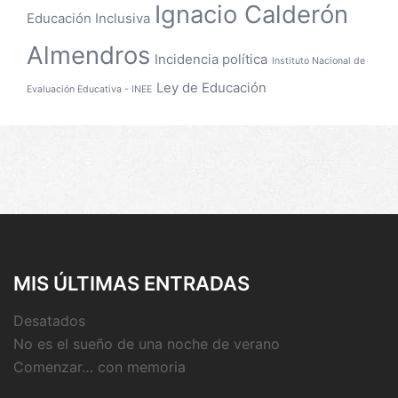
Ignacio Calderón
Educación Inclusiva
Almendros
Incidencia política
Instituto Nacional de
Ley de Educación
Evaluación Educativa - INEE
MIS ÚLTIMAS ENTRADAS
Desatados
No es el sueño de una noche de verano
Comenzar… con memoria