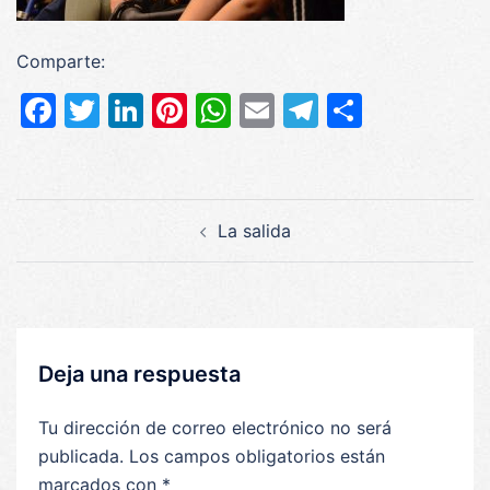
Comparte:
Facebook
Twitter
LinkedIn
Pinterest
WhatsApp
Email
Telegram
Compar
Navegación
La salida
de
entradas
Deja una respuesta
Tu dirección de correo electrónico no será
publicada.
Los campos obligatorios están
marcados con
*